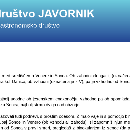
o med središčema Venere in Sonca. Ob zahodni elongaciji (označena
na kot Danica, ob vzhodni (označena je z V), pa je vzhodno od Sonca
 najbolj ugodne ob jesenskem enakonočju, vzhodne pa ob spomlad
blizu Sonca, najbolj strmo dviga nad obzorje.
pazovati tudi podnevi, s prostim očesom. Z malo vaje in s pomočjo bi
kupaj Sonce in Venero (ob vzhodu ali zahodu), si zapomniš njun me
jen od Sonca v pravi smeri, pregledaš z binokularjem iz sence (da p