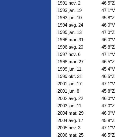
1991 nov. 2
46.5°Z
1993 jan. 19
47.1°V
1993 jun. 10
45.8°Z
1994 avg. 24
46.0°V
1995 jan. 13
47.0°Z
1996 mar. 31
46.0°V
1996 avg. 20
45.8°Z
1997 nov. 6
47.1°V
1998 mar. 27
46.5°Z
1999 jun. 11
45.4°V
1999 okt. 31
46.5°Z
2001 jan. 17
47.1°V
2001 jun. 8
45.8°Z
2002 avg. 22
46.0°V
2003 jan. 11
47.0°Z
2004 mar. 29
46.0°V
2004 avg. 17
45.8°Z
2005 nov. 3
47.1°V
2006 mar. 25
46.5°Z