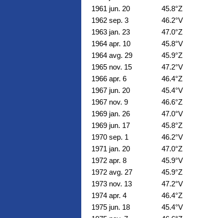
1961 jun. 20
45.8°Z
1962 sep. 3
46.2°V
1963 jan. 23
47.0°Z
1964 apr. 10
45.8°V
1964 avg. 29
45.9°Z
1965 nov. 15
47.2°V
1966 apr. 6
46.4°Z
1967 jun. 20
45.4°V
1967 nov. 9
46.6°Z
1969 jan. 26
47.0°V
1969 jun. 17
45.8°Z
1970 sep. 1
46.2°V
1971 jan. 20
47.0°Z
1972 apr. 8
45.9°V
1972 avg. 27
45.9°Z
1973 nov. 13
47.2°V
1974 apr. 4
46.4°Z
1975 jun. 18
45.4°V