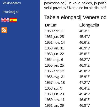
poškodbo oči), in ko jo najdeš, jo poišč
WikiSandbox
veliki povečavi! Ker te ne bo slepila, boš
info@adj.si
Tabela elongacij Venere od
Datum
Elongacija
1950 apr. 11
46.3°Z
1951 jun. 25
45.4°V
1951 nov. 14
46.6°Z
1953 jan. 31
46.9°V
1953 jun. 22
45.8°Z
1954 sep. 6
46.2°V
1955 jan. 25
46.9°Z
1956 apr. 12
45.8°V
1956 avg. 31
45.9°Z
1957 nov. 18
47.2°V
1958 apr. 9
46.4°Z
1959 jun. 23
45.4°V
1959 nov. 11
46.6°Z
1961 jan. 29
46.9°V