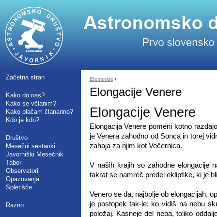
Začetna stran
Efemeride
/
Elongacije Venere
Kako do nas?
Kako se včlanim?
Elongacije Venere
Kako plačam članarino?
Kdo je kdo?
Elongacija Venere pomeni kotno razdaj
je Venera zahodno od Sonca in torej vid
Društvo
zahaja za njim kot Večernica.
Mesečni sestanki
Javorniški Mesečnik
Tabori
V naših krajih so zahodne elongacije
Observatorij
takrat se namreč predel ekliptike, ki je 
Opazovanja
Spletišče
Venero se da, najbolje ob elongacijah, o
je postopek tak-le: ko vidiš na nebu s
Razno
položaj. Kasneje del neba, toliko oddal