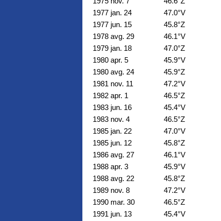
1975 nov. 7
46.6°Z
1977 jan. 24
47.0°V
1977 jun. 15
45.8°Z
1978 avg. 29
46.1°V
1979 jan. 18
47.0°Z
1980 apr. 5
45.9°V
1980 avg. 24
45.9°Z
1981 nov. 11
47.2°V
1982 apr. 1
46.5°Z
1983 jun. 16
45.4°V
1983 nov. 4
46.5°Z
1985 jan. 22
47.0°V
1985 jun. 12
45.8°Z
1986 avg. 27
46.1°V
1988 apr. 3
45.9°V
1988 avg. 22
45.8°Z
1989 nov. 8
47.2°V
1990 mar. 30
46.5°Z
1991 jun. 13
45.4°V