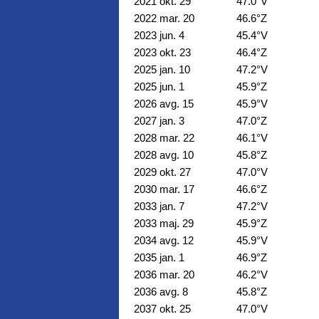
2021 okt. 29
47.0°V
2022 mar. 20
46.6°Z
2023 jun. 4
45.4°V
2023 okt. 23
46.4°Z
2025 jan. 10
47.2°V
2025 jun. 1
45.9°Z
2026 avg. 15
45.9°V
2027 jan. 3
47.0°Z
2028 mar. 22
46.1°V
2028 avg. 10
45.8°Z
2029 okt. 27
47.0°V
2030 mar. 17
46.6°Z
2033 jan. 7
47.2°V
2033 maj. 29
45.9°Z
2034 avg. 12
45.9°V
2035 jan. 1
46.9°Z
2036 mar. 20
46.2°V
2036 avg. 8
45.8°Z
2037 okt. 25
47.0°V