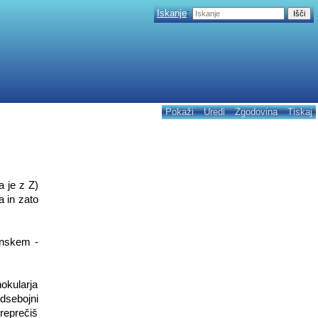
Iskanje
:
Pokaži
Uredi
Zgodovina
Tiskaj
 je z Z)
 in zato
anskem -
nokularja
dsebojni
reprečiš