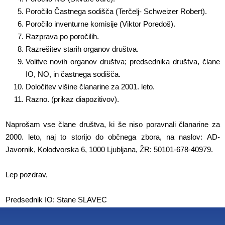
Poročilo Častnega sodišča (Terčelj- Schweizer Robert).
Poročilo inventurne komisije (Viktor Poredoš).
Razprava po poročilih.
Razrešitev starih organov društva.
Volitve novih organov društva; predsednika društva, člane
IO, NO, in častnega sodišča.
Določitev višine članarine za 2001. leto.
Razno. (prikaz diapozitivov).
Naprošam vse člane društva, ki še niso poravnali članarine za
2000. leto, naj to storijo do občnega zbora, na naslov: AD-
Javornik, Kolodvorska 6, 1000 Ljubljana, ŽR: 50101-678-40979.
Lep pozdrav,
Predsednik IO: Stane SLAVEC