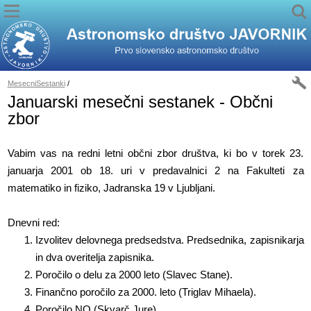
MesecniSestanki
/
Januarski mesečni sestanek - Občni
zbor
Vabim vas na redni letni občni zbor društva, ki bo v torek 23.
januarja 2001 ob 18. uri v predavalnici 2 na Fakulteti za
matematiko in fiziko, Jadranska 19 v Ljubljani.
Dnevni red:
Izvolitev delovnega predsedstva. Predsednika, zapisnikarja
in dva overitelja zapisnika.
Poročilo o delu za 2000 leto (Slavec Stane).
Finančno poročilo za 2000. leto (Triglav Mihaela).
Poročilo NO (Skvarč Jure).