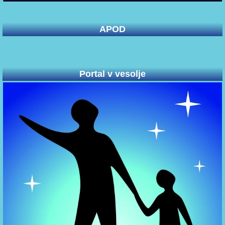
APOD
Portal v vesolje