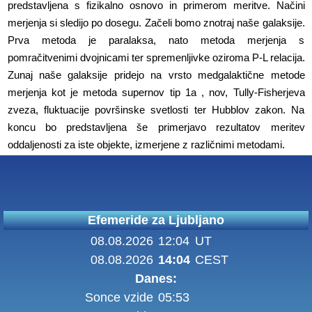
predstavljena s fizikalno osnovo in primerom meritve. Načini
merjenja si sledijo po dosegu. Začeli bomo znotraj naše galaksije.
Prva metoda je paralaksa, nato metoda merjenja s
pomračitvenimi dvojnicami ter spremenljivke oziroma P-L relacija.
Zunaj naše galaksije pridejo na vrsto medgalaktične metode
merjenja kot je metoda supernov tip 1a , nov, Tully-Fisherjeva
zveza, fluktuacije površinske svetlosti ter Hubblov zakon. Na
koncu bo predstavljena še primerjavo rezultatov meritev
oddaljenosti za iste objekte, izmerjene z različnimi metodami.
Efemeride za Ljubljano
08.08.2026
12:04
UT
08.08.2026
14:04
CEST
Danes:
Sonce vzide
05:53