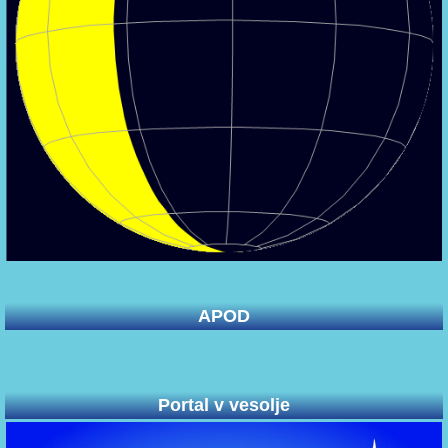
APOD
Portal v vesolje