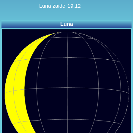
Luna zaide
19:12
Luna