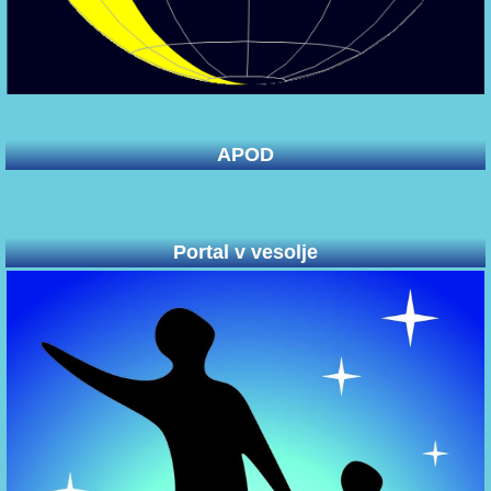
APOD
Portal v vesolje