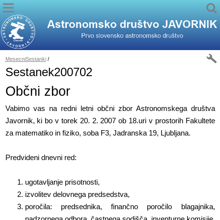
MesecniSestanki
/
Sestanek200702
Občni zbor
Vabimo vas na redni letni občni zbor Astronomskega društva
Javornik, ki bo v torek 20. 2. 2007 ob 18.uri v prostorih Fakultete
za matematiko in fiziko, soba F3, Jadranska 19, Ljubljana.
Predvideni dnevni red:
ugotavljanje prisotnosti,
izvolitev delovnega predsedstva,
poročila: predsednika, finančno poročilo blagajnika,
nadzornega odbora, častnega sodišča, inventurne komisije,