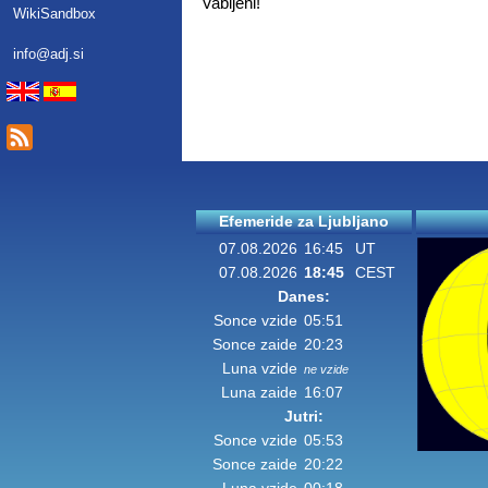
Vabljeni!
WikiSandbox
info@adj.si
Efemeride za Ljubljano
07.08.2026
16:45
UT
07.08.2026
18:45
CEST
Danes:
Sonce vzide
05:51
Sonce zaide
20:23
Luna vzide
ne vzide
Luna zaide
16:07
Jutri:
Sonce vzide
05:53
Sonce zaide
20:22