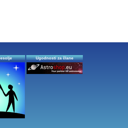
vesolje
Ugodnosti za člane