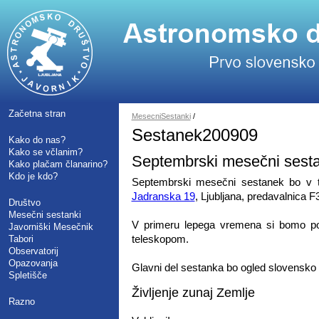
Začetna stran
MesecniSestanki
/
Sestanek200909
Kako do nas?
Kako se včlanim?
Septembrski mesečni sest
Kako plačam članarino?
Kdo je kdo?
Septembrski mesečni sestanek bo v to
Jadranska 19
, Ljubljana, predavalnica F
Društvo
Mesečni sestanki
V primeru lepega vremena si bomo po
Javorniški Mesečnik
teleskopom.
Tabori
Observatorij
Opazovanja
Glavni del sestanka bo ogled slovensko
Spletišče
Življenje zunaj Zemlje
Razno