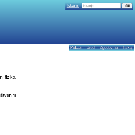
Iskanje
:
Pokaži
Uredi
Zgodovina
Tiskaj
 fiziko,
uštvenim