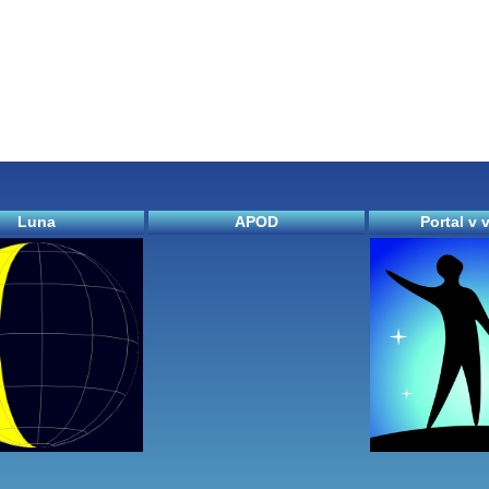
Luna
APOD
Portal v 