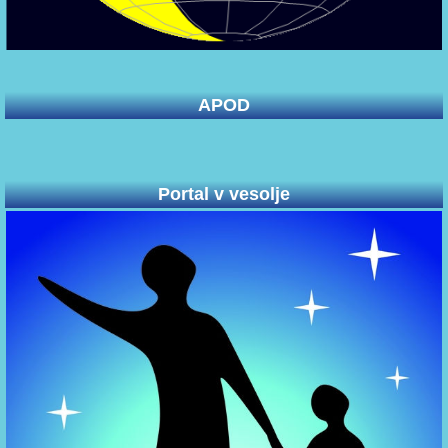
APOD
Portal v vesolje