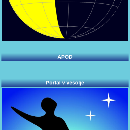
APOD
Portal v vesolje