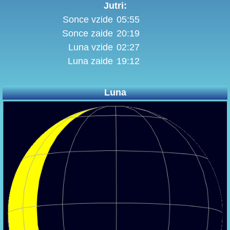
Jutri:
Sonce vzide
05:55
Sonce zaide
20:19
Luna vzide
02:27
Luna zaide
19:12
Luna