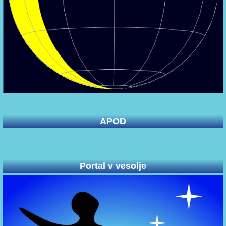
APOD
Portal v vesolje