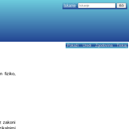
Iskanje
:
Pokaži
Uredi
Zgodovina
Tiskaj
 fiziko,
 z zakoni
zikalnimi