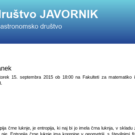
anek
rek 15. septembra 2015 ob 18:00 na Fakulteti za matematiko in
3.
ja črne luknje, je entropija, ki naj bi jo imela črna luknja, v skladu
nje. Entropija črne luknje ima korenine v geometriji, s številnimi fi