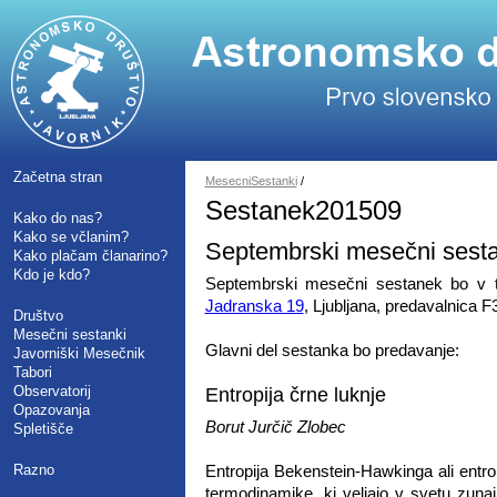
Začetna stran
MesecniSestanki
/
Sestanek201509
Kako do nas?
Kako se včlanim?
Septembrski mesečni sest
Kako plačam članarino?
Kdo je kdo?
Septembrski mesečni sestanek bo v to
Jadranska 19
, Ljubljana, predavalnica F
Društvo
Mesečni sestanki
Glavni del sestanka bo predavanje:
Javorniški Mesečnik
Tabori
Observatorij
Entropija črne luknje
Opazovanja
Borut Jurčič Zlobec
Spletišče
Razno
Entropija Bekenstein-Hawkinga ali entropi
termodinamike, ki veljajo v svetu zunaj 