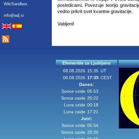
WikiSandbox
posledicami. Povezuje teorijo gravita
vedno prikrit svet kvantne gravitacije.
info@adj.si
Vabljeni!
Efemeride za Ljubljano
08.08.2026
15:35
UT
08.08.2026
17:35
CEST
Danes:
Sonce vzide
05:53
Sonce zaide
20:22
Luna vzide
00:18
Luna zaide
17:21
Jutri:
Sonce vzide
05:54
Sonce zaide
20:20