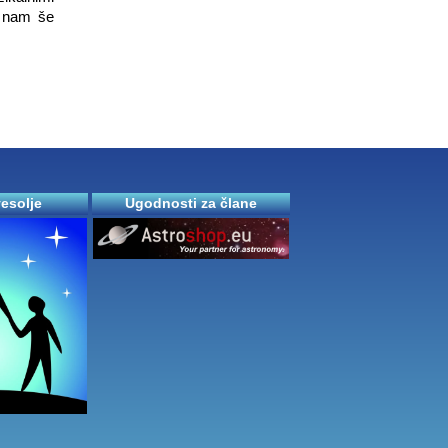
v nam še
vesolje
Ugodnosti za člane