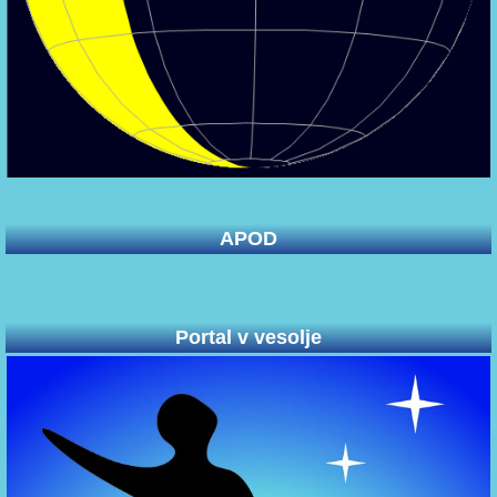
APOD
Portal v vesolje