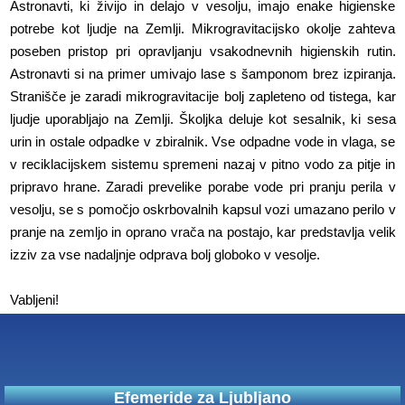
Astronavti, ki živijo in delajo v vesolju, imajo enake higienske
potrebe kot ljudje na Zemlji. Mikrogravitacijsko okolje zahteva
poseben pristop pri opravljanju vsakodnevnih higienskih rutin.
Astronavti si na primer umivajo lase s šamponom brez izpiranja.
Stranišče je zaradi mikrogravitacije bolj zapleteno od tistega, kar
ljudje uporabljajo na Zemlji. Školjka deluje kot sesalnik, ki sesa
urin in ostale odpadke v zbiralnik. Vse odpadne vode in vlaga, se
v reciklacijskem sistemu spremeni nazaj v pitno vodo za pitje in
pripravo hrane. Zaradi prevelike porabe vode pri pranju perila v
vesolju, se s pomočjo oskrbovalnih kapsul vozi umazano perilo v
pranje na zemljo in oprano vrača na postajo, kar predstavlja velik
izziv za vse nadaljnje odprava bolj globoko v vesolje.
Vabljeni!
Efemeride za Ljubljano