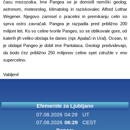
času mezozoika. Ime Pangea se je domislil nemški geolog,
astronom, meteorolog, klimatolog in raziskovalec Alfred Lothar
Wegener. Njegovo zamisel o pracelini in premikanju celin so
sprva ostro zavračali. Pangea je razpadla pred približno 200
milijoni leti. Ko so celine tvorile Pangeo, so se oblikovale gore, od
katerih jih veliko obstaja še danes (npr. Apalači in Ural). Ocean, ki
je obdajal Pangeo je dobil ime Pantalasa. Geologi predvidevajo,
da bodo čez približno 250 milijonov celine spet združile v eno
supercelino.
Vabljeni!
Efemeride za Ljubljano
07.08.2026
04:29
UT
07.08.2026
06:29
CEST