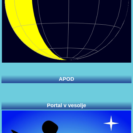
APOD
Portal v vesolje