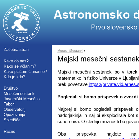
Začetna stran
MesecniSestanki
/
Majski mesečni sestane
Kako do nas?
Kako se včlanim?
Kako plačam članarino?
Majski mesečni sestanek bo v torek 
Kdo je kdo?
matematiko in fiziko Univerze v Ljubljani
prek povezave
https://private.vid.arnes
Društvo
Mesečni sestanki
Pogledali si bomo prispevek o zvezdi
Javorniški Mesečnik
Tabori
Najprej si bomo pogledali prispevek o
Observatorij
Opazovanja
nadorjakinja in naj bi eksplodirala kot
Spletišče
supernova. O slednji možnosti bo govoril
Razno
Oba prispevka najdete 