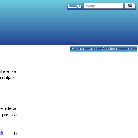
Iskanje
:
Pokaži
Uredi
Zgodovina
Tiskaj
ltete za
a daljavo
je rdeča
 postala
u8
in