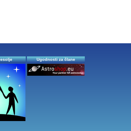
vesolje
Ugodnosti za člane