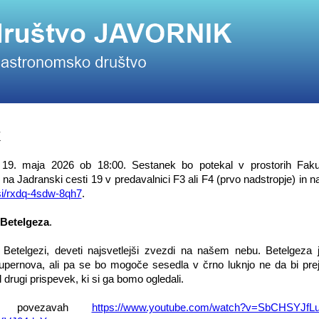
k
19. maja 2026 ob 18:00. Sestanek bo potekal v prostorih Faku
 na Jadranski cesti 19 v predavalnici F3 ali F4 (prvo nadstropje) in n
.si/rxdq-4sdw-8qh7
.
 Betelgeza
.
 Betelgezi, deveti najsvetlejši zvezdi na našem nebu. Betelgeza 
 supernova, ali pa se bo mogoče sesedla v črno luknjo ne da bi prej
 drugi prispevek, ki si ga bomo ogledali.
na povezavah
https://www.youtube.com/watch?v=SbCHSYJfL