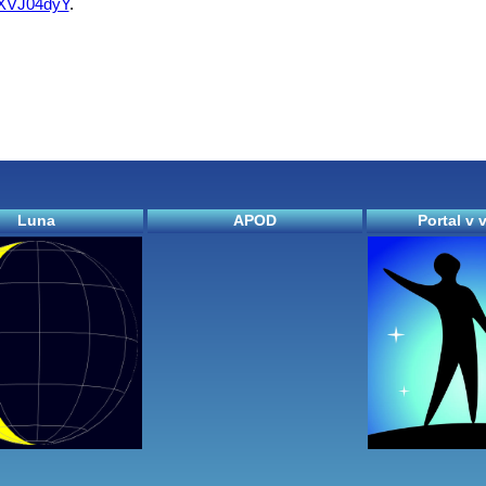
eXVJ04dyY
.
Luna
APOD
Portal v 