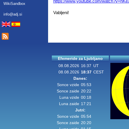
https://www.youtube.com/watch?v=hK
WikiSandbox
Vabljeni!
info@adj.si
Efemeride za Ljubljano
08.08.2026
16:37
UT
08.08.2026
18:37
CEST
Danes:
Sonce vzide
05:53
Sonce zaide
20:22
Luna vzide
00:18
Luna zaide
17:21
Jutri:
Sonce vzide
05:54
Sonce zaide
20:20