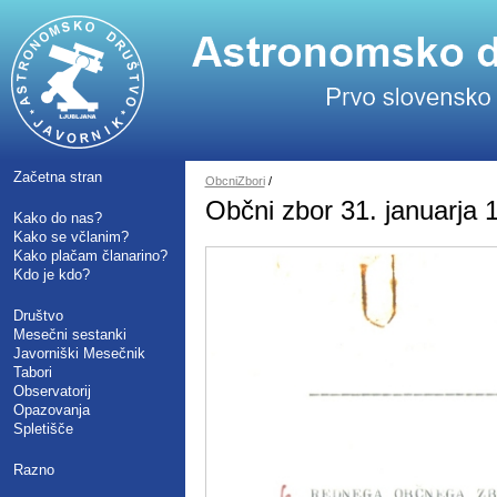
Začetna stran
ObcniZbori
/
Občni zbor 31. januarja 
Kako do nas?
Kako se včlanim?
Kako plačam članarino?
Kdo je kdo?
Društvo
Mesečni sestanki
Javorniški Mesečnik
Tabori
Observatorij
Opazovanja
Spletišče
Razno