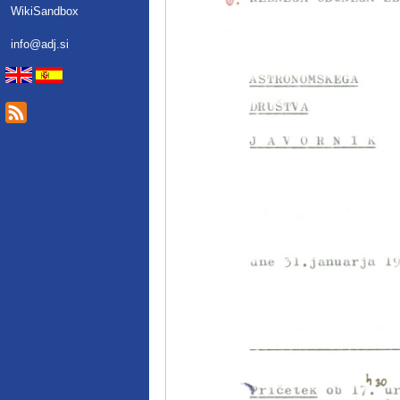
WikiSandbox
info@adj.si