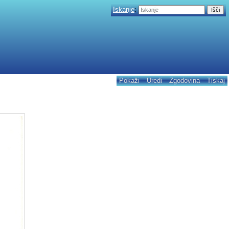
Iskanje
:
Pokaži
Uredi
Zgodovina
Tiskaj