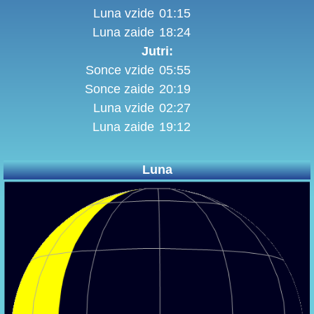
Luna vzide
01:15
Luna zaide
18:24
Jutri:
Sonce vzide
05:55
Sonce zaide
20:19
Luna vzide
02:27
Luna zaide
19:12
Luna