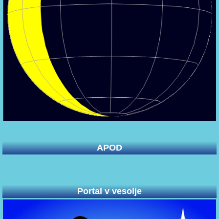
APOD
Portal v vesolje