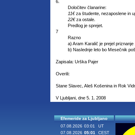
6.
Določitev članarine:
11€
za študente, nezaposlene in 
22€
za ostale.
Predlog je sprejet.
7
Razno
a) Aram Karalič je prejel priznanj
b) Naslednje leto bo Mesečnik poši
Zapisala: Urška Pajer
Overili:
Stane Slavec, Aleš Košenina in Rok Vi
V Ljubljani, dne 5. 1. 2008
Efemeride za Ljubljano
07.08.2026
03:01
UT
07.08.2026
05:01
CEST