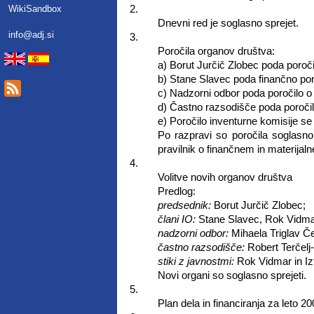
2.
WikiSandbox
Dnevni red je soglasno sprejet.
info@adj.si
3.
Poročila organov društva:
a) Borut Jurčič Zlobec poda poročilo
b) Stane Slavec poda finančno poroč
c) Nadzorni odbor poda poročilo o p
d) Častno razsodišče poda poročilo
e) Poročilo inventurne komisije se 
Po razpravi so poročila soglasno
pravilnik o finančnem in materijal
4.
Volitve novih organov društva
Predlog:
predsednik:
Borut Jurčič Zlobec;
člani IO:
Stane Slavec, Rok Vidmar,
nadzorni odbor:
Mihaela Triglav Č
častno razsodišče:
Robert Terčelj-
stiki z javnostmi:
Rok Vidmar in Iz
Novi organi so soglasno sprejeti.
5.
Plan dela in financiranja za leto 20