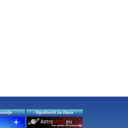
vesolje
Ugodnosti za člane