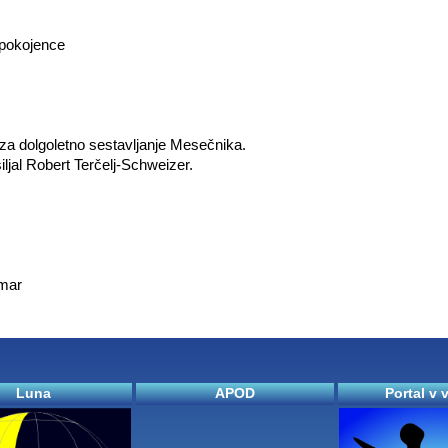
upokojence
e za dolgoletno sestavljanje Mesečnika.
ljal Robert Terčelj-Schweizer.
dmar
Luna
APOD
Portal v 