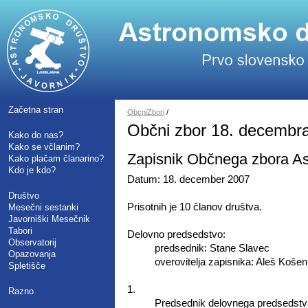
Začetna stran
ObcniZbori
/
Občni zbor 18. decembr
Kako do nas?
Kako se včlanim?
Zapisnik Občnega zbora As
Kako plačam članarino?
Kdo je kdo?
Datum: 18. december 2007
Društvo
Prisotnih je 10 članov društva.
Mesečni sestanki
Javorniški Mesečnik
Tabori
Delovno predsedstvo:
Observatorij
predsednik: Stane Slavec
Opazovanja
overovitelja zapisnika: Aleš Koše
Spletišče
1.
Razno
Predsednik delovnega predsedstva