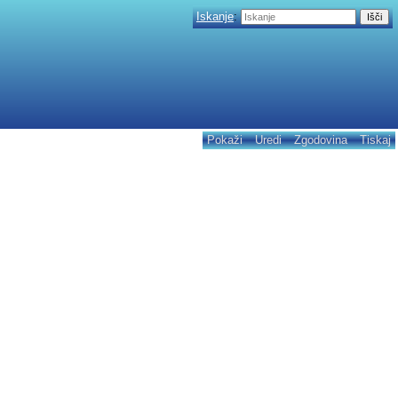
Iskanje
:
Pokaži
Uredi
Zgodovina
Tiskaj