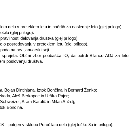
 o delu v preteklem letu in načrtih za naslednje leto (glej prilogo).
ilo (glej prilogo).
ravilnosti delovanja društva (glej prilogo).
 o posredovanju v preteklem letu (glej prilogo).
poda na prvi januarski seji.
 sprejeta. Občni zbor poobašča IO, da potrdi Bilanco ADJ za leto
nem poslovanju društva.
 Bojan Dintinjana, Iztok Bončina in Bernard Ženko;
ekada, Aleš Berkopec in Urška Pajer;
Schweizer, Aram Karalič in Milan Anželj;
tok Bončina.
08 – potrjen v sklopu Poročila o delu (glej točko 3a in prilogo).