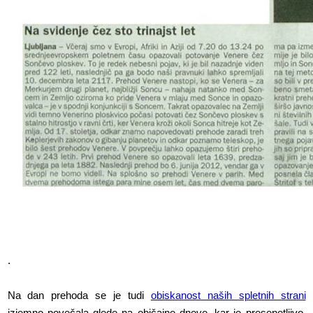
.
Na dan prehoda se je tudi
obiskanost naših spletnih strani
izjemno povečala glede na običajne dneve, kar je presenetljivo,