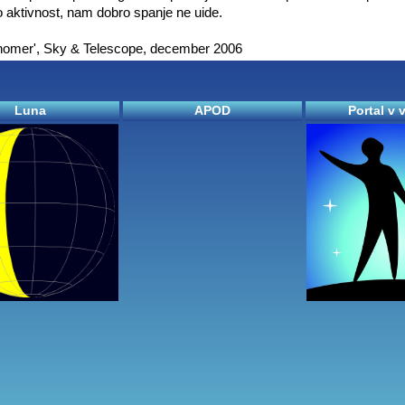
o aktivnost, nam dobro spanje ne uide.
onomer', Sky & Telescope, december 2006
Luna
APOD
Portal v 