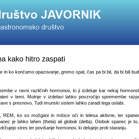
a kako hitro zaspati
e in ko končamo opazovanje, gremo spat, čas pa bi bil, da bi bili bu
mbe v ravni različnih hormonov, ki ji izdeluje kar nekaj hormonsk
ekateri v temi. Motnje v izdelavi lahko povzročijo spremembe razpo
ežave s presnovo. Tudi imunski sistem lahko zaradi tega oslabi.
e, REM, ko so možgani in mišice oči in telesa aktivne, ter spane
anec je lahko lahen (theta) ali globok (delta). Globok spanec je to,
žujejo stres ter povišanje hormonov, ki delujejo proti staranju.