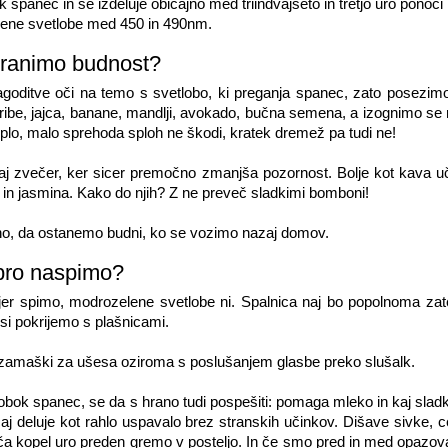
 spanec in se izdeluje običajno med triindvajseto in tretjo uro ponoči 
zelene svetlobe med 450 in 490nm.
ranimo budnost?
lagoditve oči na temo s svetlobo, ki preganja spanec, zato posezimo
a, ribe, jajca, banane, mandlji, avokado, bučna semena, a izognimo se
lo, malo sprehoda sploh ne škodi, kratek dremež pa tudi ne!
daj zvečer, ker sicer premočno zmanjša pozornost. Bolje kot kava uč
 in jasmina. Kako do njih? Z ne preveč sladkimi bomboni!
o, da ostanemo budni, ko se vozimo nazaj domov.
bro naspimo?
kjer spimo, modrozelene svetlobe ni. Spalnica naj bo popolnoma za
si pokrijemo s plašnicami.
zamaški za ušesa oziroma s poslušanjem glasbe preko slušalk.
lobok spanec, se da s hrano tudi pospešiti: pomaga mleko in kaj slad
čaj deluje kot rahlo uspavalo brez stranskih učinkov. Dišave sivke, 
vroča kopel uro preden gremo v posteljo. In če smo pred in med opazo