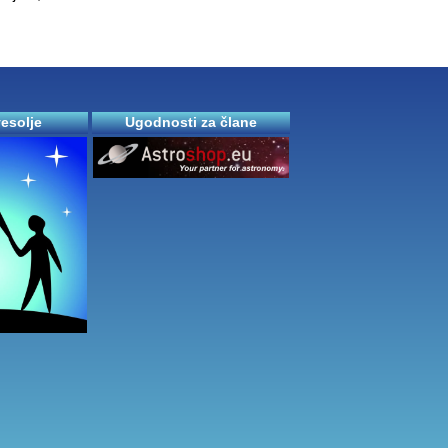
vesolje
Ugodnosti za člane