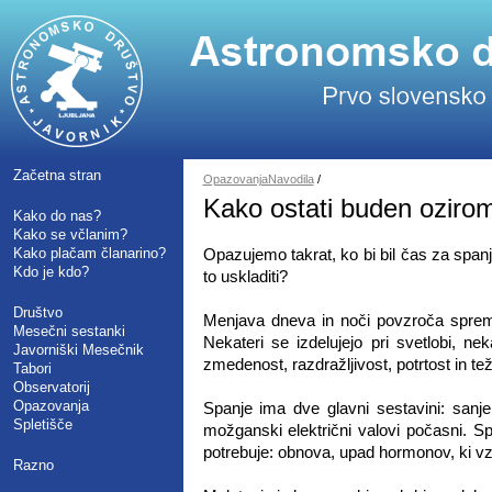
Začetna stran
OpazovanjaNavodila
/
Kako ostati buden ozirom
Kako do nas?
Kako se včlanim?
Kako plačam članarino?
Opazujemo takrat, ko bi bil čas za spanj
Kdo je kdo?
to uskladiti?
Društvo
Menjava dneva in noči povzroča spreme
Mesečni sestanki
Nekateri se izdelujejo pri svetlobi, n
Javorniški Mesečnik
zmedenost, razdražljivost, potrtost in t
Tabori
Observatorij
Opazovanja
Spanje ima dve glavni sestavini: sanj
Spletišče
možganski električni valovi počasni. Sp
potrebuje: obnova, upad hormonov, ki vzdr
Razno