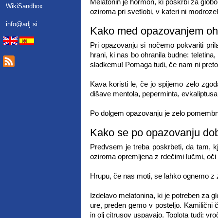
Melatonin je hormon, ki poskrbi za globok
WikiSandbox
oziroma pri svetlobi, v kateri ni modro
info@adj.si
Kako med opazovanjem oh
Pri opazovanju si nočemo pokvariti pri
hrani, ki nas bo ohranila budne: teletin
sladkemu! Pomaga tudi, če nam ni pretop
Kava koristi le, če jo spijemo zelo zgo
dišave mentola, peperminta, evkaliptusa
Po dolgem opazovanju je zelo pomembn
Kako se po opazovanju do
Predvsem je treba poskrbeti, da tam, 
oziroma opremljena z rdečimi lučmi, oči 
Hrupu, če nas moti, se lahko ognemo z 
Izdelavo melatonina, ki je potreben za g
ure, preden gemo v posteljo. Kamilični 
in olj citrusov uspavajo. Toplota tudi: 