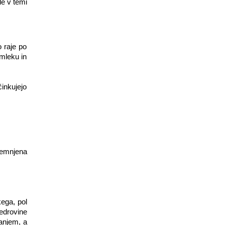
le v temi
 raje po
 mleku in
inkujejo
temnjena
kega, pol
cedrovine
vanjem, a