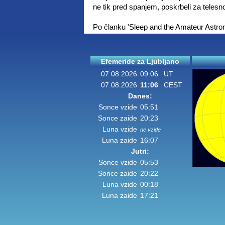
ne tik pred spanjem, poskrbeli za telesn
Po članku 'Sleep and the Amateur Astr
Efemeride za Ljubljano
07.08.2026
09:06
UT
07.08.2026
11:06
CEST
Danes:
Sonce vzide
05:51
Sonce zaide
20:23
Luna vzide
ne vzide
Luna zaide
16:07
Jutri:
Sonce vzide
05:53
Sonce zaide
20:22
Luna vzide
00:18
Luna zaide
17:21