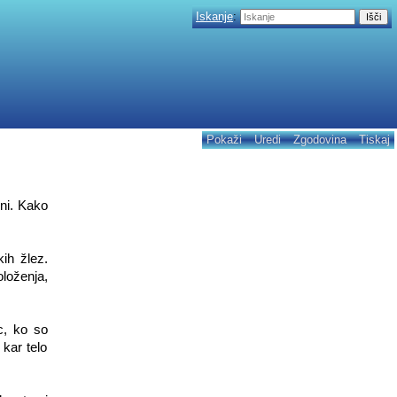
Iskanje
:
Pokaži
Uredi
Zgodovina
Tiskaj
dni. Kako
ih žlez.
loženja,
c, ko so
 kar telo