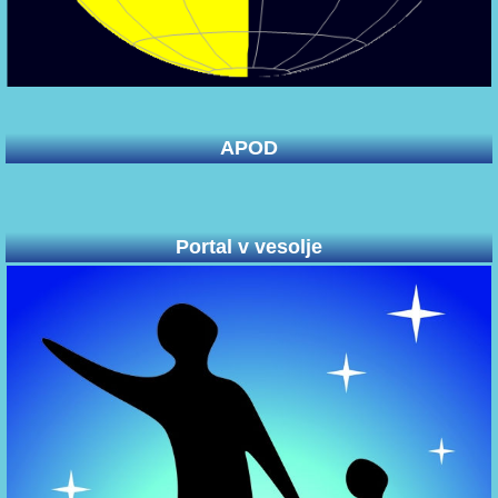
APOD
Portal v vesolje