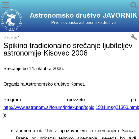
Srecanja
/
Spikino tradicionalno srečanje ljubiteljev
astronomije Kisovec 2006
Srečanje bo 14. oktobra 2006.
Organizira Astronomsko društvo Komet.
Program (povzeto po
http://www.astronom.si/forum/index.php/topic,1991.msg21369.ht
):
Začnemo ob 15h z opazovanjem in snemanjem Sonca.
Brane bo prikazal tehniko snemanja, seveda bo tudi