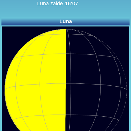
Luna zaide
16:07
Luna