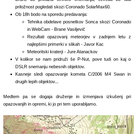
priložnost pogledati skozi Coronado SolarMax60.
Ob 18h bodo na sporedu predavanja:
Tehnika obdelave posnetkov Sonca skozi Coronado
in WebCam - Brane Vasiljevič
Rezultati opazovanj meteorjev v zadnjem letu z
najlepšimi primerki v slikah - Javor Kac
Meteoritski kraterji - Jure Atanackov
V kolikor se nam pridruži še P-Nut, pove tudi on kaj o
DSLR snemanju nebesnih objektov.
Kasneje sledi opazovanje kometa C/2006 M4 Swan in
drugih lepih objektov...
Medtem pa se dogaja druženje in izmenjava izkušenj pri
opazovanjih in opremi, ki jo pri tem uporabljamo.