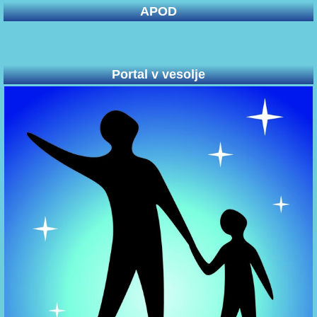
APOD
Portal v vesolje