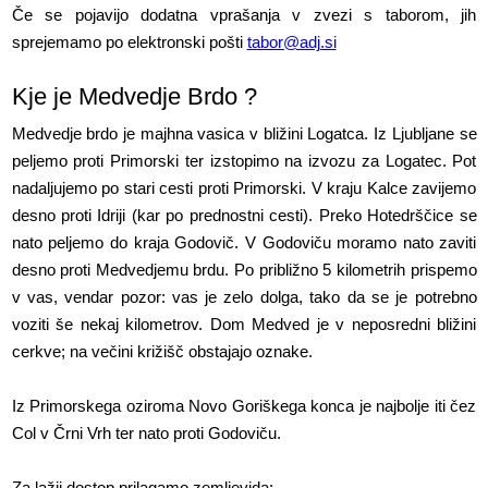
Če se pojavijo dodatna vprašanja v zvezi s taborom, jih
sprejemamo po elektronski pošti
tabor@adj.si
Kje je Medvedje Brdo ?
Medvedje brdo je majhna vasica v bližini Logatca. Iz Ljubljane se
peljemo proti Primorski ter izstopimo na izvozu za Logatec. Pot
nadaljujemo po stari cesti proti Primorski. V kraju Kalce zavijemo
desno proti Idriji (kar po prednostni cesti). Preko Hotedrščice se
nato peljemo do kraja Godovič. V Godoviču moramo nato zaviti
desno proti Medvedjemu brdu. Po približno 5 kilometrih prispemo
v vas, vendar pozor: vas je zelo dolga, tako da se je potrebno
voziti še nekaj kilometrov. Dom Medved je v neposredni bližini
cerkve; na večini križišč obstajajo oznake.
Iz Primorskega oziroma Novo Goriškega konca je najbolje iti čez
Col v Črni Vrh ter nato proti Godoviču.
Za lažji dostop prilagamo zemljevida: