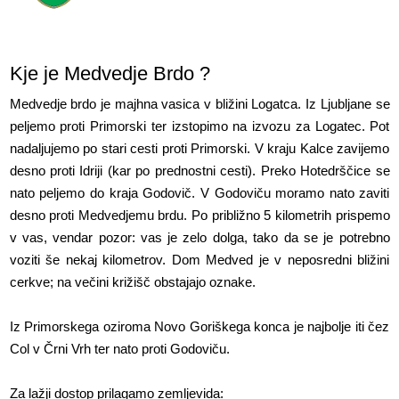
Kje je Medvedje Brdo ?
Medvedje brdo je majhna vasica v bližini Logatca. Iz Ljubljane se
peljemo proti Primorski ter izstopimo na izvozu za Logatec. Pot
nadaljujemo po stari cesti proti Primorski. V kraju Kalce zavijemo
desno proti Idriji (kar po prednostni cesti). Preko Hotedrščice se
nato peljemo do kraja Godovič. V Godoviču moramo nato zaviti
desno proti Medvedjemu brdu. Po približno 5 kilometrih prispemo
v vas, vendar pozor: vas je zelo dolga, tako da se je potrebno
voziti še nekaj kilometrov. Dom Medved je v neposredni bližini
cerkve; na večini križišč obstajajo oznake.
Iz Primorskega oziroma Novo Goriškega konca je najbolje iti čez
Col v Črni Vrh ter nato proti Godoviču.
Za lažji dostop prilagamo zemljevida: