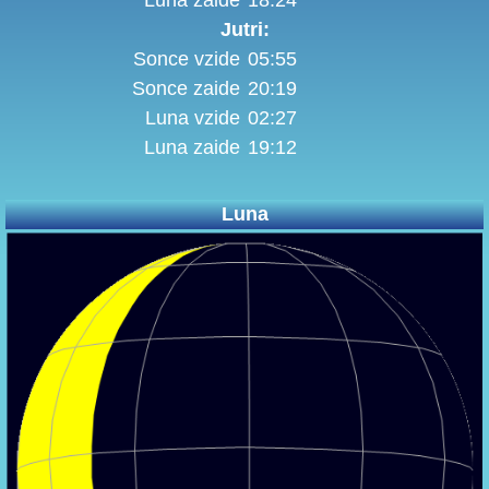
Luna zaide
18:24
Jutri:
Sonce vzide
05:55
Sonce zaide
20:19
Luna vzide
02:27
Luna zaide
19:12
Luna