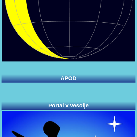
APOD
Portal v vesolje