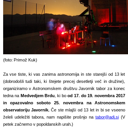
(foto: Primož Kuk)
Za vse tiste, ki vas zanima astronomija in ste starejši od 13 let
(dobrodošli tudi taki, ki štejete precej desetletji več in družine),
organiziramo v Astronomskem društvu Javornik tabor za konec
tedna na
Medvedjem Brdu
, ki bo
od 17. do 19. novembra 2017
in opazovalno soboto 25. novembra na Astronomskem
observatoriju Javornik.
Če ste mlajši od 13 let in bi se vseeno
želeli udeležiti tabora, nam napišite prošnjo na
tabor@adj.si
(V
petek začnemo v popoldanskih urah.)