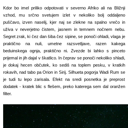
Kdor bo imel priliko odpotovati v severno Afriko ali na Bližnji
vzhod, mu srčno svetujem izlet v nekoliko bolj oddaljeno
puščavo, izven naselij, kjer naj se zlekne na spalno vrečo in
uživa v neverjetno čistem, jasnem in temnem nočnem nebu.
Segret zrak, ki čez dan šiba čez sipine, se ponoči ohladi, vlaga je
praktično na nuli, umetne razsvetljave, razen kakega
beduinskega ognja, praktično ni. Zvezde bi lahko s pinceto
prijemal in jih dajal v škatlico. In čeprav se ponoči nekoliko shladi,
je dokaj hecen občutek, ko sediš na toplem pesku, v kratkih
rokavih, nad tabo pa Orion in Sirij. Silhueta pogorja Wadi Rum se
je tudi tu lepo zarisala. Efekt na sredi posnetka je preprost
dodatek - kratek blic s flešem, preko katerega sem dal oranžen
filter.