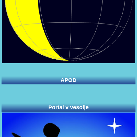
APOD
Portal v vesolje