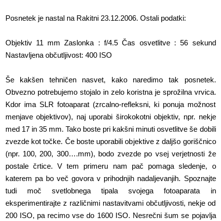
Posnetek je nastal na Rakitni 23.12.2006. Ostali podatki:
Objektiv 11 mm Zaslonka : f/4.5 Čas osvetlitve : 56 sekund
Nastavljena občutljivost: 400 ISO
Še kakšen tehničen nasvet, kako naredimo tak posnetek.
Obvezno potrebujemo stojalo in zelo koristna je sprožilna vrvica.
Kdor ima SLR fotoaparat (zrcalno-refleksni, ki ponuja možnost
menjave objektivov), naj uporabi širokokotni objektiv, npr. nekje
med 17 in 35 mm. Tako boste pri kakšni minuti osvetlitve še dobili
zvezde kot točke. Če boste uporabili objektive z daljšo goriščnico
(npr. 100, 200, 300….mm), bodo zvezde po vsej verjetnosti že
postale črtice. V tem primeru nam pač pomaga sledenje, o
katerem pa bo več govora v prihodnjih nadaljevanjih. Spoznajte
tudi moč svetlobnega tipala svojega fotoaparata in
eksperimentirajte z različnimi nastavitvami občutljivosti, nekje od
200 ISO, pa recimo vse do 1600 ISO. Nesrečni šum se pojavlja