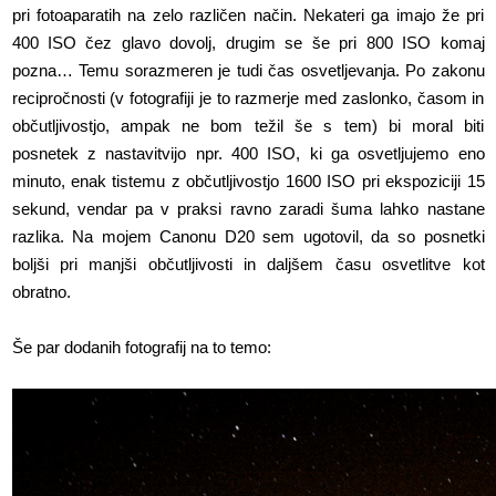
pri fotoaparatih na zelo različen način. Nekateri ga imajo že pri
400 ISO čez glavo dovolj, drugim se še pri 800 ISO komaj
pozna… Temu sorazmeren je tudi čas osvetljevanja. Po zakonu
recipročnosti (v fotografiji je to razmerje med zaslonko, časom in
občutljivostjo, ampak ne bom težil še s tem) bi moral biti
posnetek z nastavitvijo npr. 400 ISO, ki ga osvetljujemo eno
minuto, enak tistemu z občutljivostjo 1600 ISO pri ekspoziciji 15
sekund, vendar pa v praksi ravno zaradi šuma lahko nastane
razlika. Na mojem Canonu D20 sem ugotovil, da so posnetki
boljši pri manjši občutljivosti in daljšem času osvetlitve kot
obratno.
Še par dodanih fotografij na to temo: