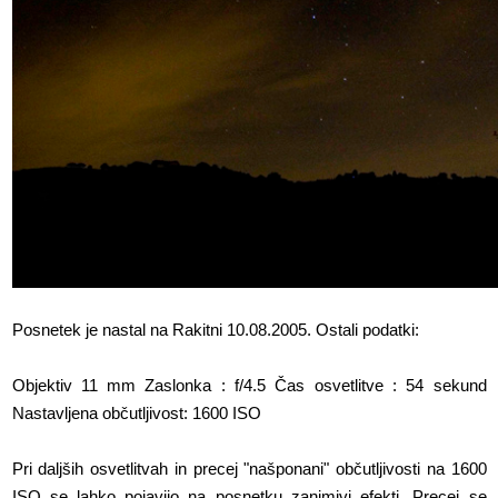
Posnetek je nastal na Rakitni 10.08.2005. Ostali podatki:
Objektiv 11 mm Zaslonka : f/4.5 Čas osvetlitve : 54 sekund
Nastavljena občutljivost: 1600 ISO
Pri daljših osvetlitvah in precej "našponani" občutljivosti na 1600
ISO se lahko pojavijo na posnetku zanimivi efekti. Precej se