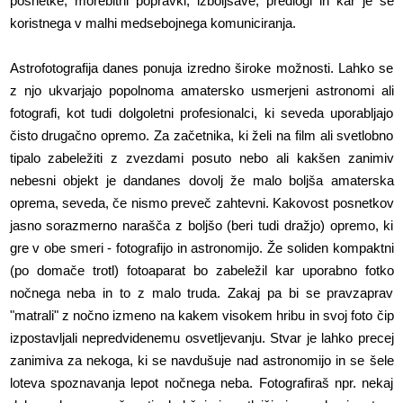
posnetke, morebitni popravki, izboljšave, predlogi in kar je še
koristnega v malhi medsebojnega komuniciranja.
Astrofotografija danes ponuja izredno široke možnosti. Lahko se
z njo ukvarjajo popolnoma amatersko usmerjeni astronomi ali
fotografi, kot tudi dolgoletni profesionalci, ki seveda uporabljajo
čisto drugačno opremo. Za začetnika, ki želi na film ali svetlobno
tipalo zabeležiti z zvezdami posuto nebo ali kakšen zanimiv
nebesni objekt je dandanes dovolj že malo boljša amaterska
oprema, seveda, če nismo preveč zahtevni. Kakovost posnetkov
jasno sorazmerno narašča z boljšo (beri tudi dražjo) opremo, ki
gre v obe smeri - fotografijo in astronomijo. Že soliden kompaktni
(po domače trotl) fotoaparat bo zabeležil kar uporabno fotko
nočnega neba in to z malo truda. Zakaj pa bi se pravzaprav
"matrali" z nočno izmeno na kakem visokem hribu in svoj foto čip
izpostavljali nepredvidenemu osvetljevanju. Stvar je lahko precej
zanimiva za nekoga, ki se navdušuje nad astronomijo in se šele
loteva spoznavanja lepot nočnega neba. Fotografiraš npr. nekaj