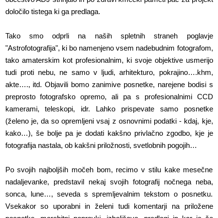
določilo tistega ki ga predlaga.
Tako smo odprli na naših spletnih straneh poglavje
"Astrofotografija", ki bo namenjeno vsem nadebudnim fotografom,
tako amaterskim kot profesionalnim, ki svoje objektive usmerijo
tudi proti nebu, ne samo v ljudi, arhitekturo, pokrajino….khm,
akte…., itd. Objavili bomo zanimive posnetke, narejene bodisi s
preprosto fotografsko opremo, ali pa s profesionalnimi CCD
kamerami, teleskopi, idr. Lahko prispevate samo posnetke
(želeno je, da so opremljeni vsaj z osnovnimi podatki - kdaj, kje,
kako…), še bolje pa je dodati kakšno privlačno zgodbo, kje je
fotografija nastala, ob kakšni priložnosti, svetlobnih pogojih…
Po svojih najboljših močeh bom, recimo v stilu kake mesečne
nadaljevanke, predstavil nekaj svojih fotografij nočnega neba,
sonca, lune…, seveda s spremljevalnim tekstom o posnetku.
Vsekakor so uporabni in želeni tudi komentarji na priložene