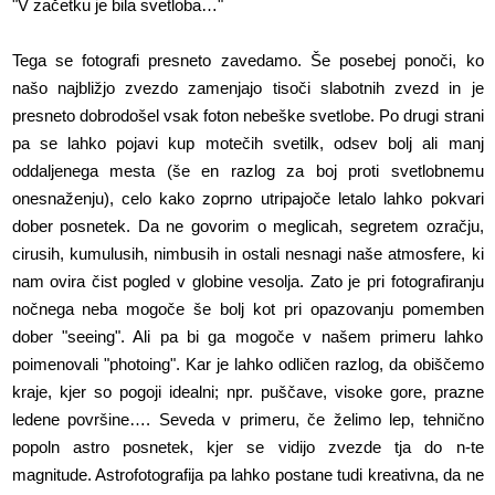
"V začetku je bila svetloba…"
Tega se fotografi presneto zavedamo. Še posebej ponoči, ko
našo najbližjo zvezdo zamenjajo tisoči slabotnih zvezd in je
presneto dobrodošel vsak foton nebeške svetlobe. Po drugi strani
pa se lahko pojavi kup motečih svetilk, odsev bolj ali manj
oddaljenega mesta (še en razlog za boj proti svetlobnemu
onesnaženju), celo kako zoprno utripajoče letalo lahko pokvari
dober posnetek. Da ne govorim o meglicah, segretem ozračju,
cirusih, kumulusih, nimbusih in ostali nesnagi naše atmosfere, ki
nam ovira čist pogled v globine vesolja. Zato je pri fotografiranju
nočnega neba mogoče še bolj kot pri opazovanju pomemben
dober "seeing". Ali pa bi ga mogoče v našem primeru lahko
poimenovali "photoing". Kar je lahko odličen razlog, da obiščemo
kraje, kjer so pogoji idealni; npr. puščave, visoke gore, prazne
ledene površine…. Seveda v primeru, če želimo lep, tehnično
popoln astro posnetek, kjer se vidijo zvezde tja do n-te
magnitude. Astrofotografija pa lahko postane tudi kreativna, da ne