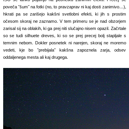
poveča "šum" na fotki (no, to pravzaprav ni kaj dosti zanimivo…),
hkrati pa se zarišejo kakšni svetlobni efekti, ki jih s prostim
očesom skoraj ne zaznamo. V tem primeru se je nad obzorjem
zarisal sij na oblakih, ki ga prej niti slučajno nisem opazil. Začrtale
so se tudi silhuete dreves, ki so se prej precej bolj stapljale s
temnim nebom. Dokler posnetek ni narejen, skoraj ne moremo
vedeti, kje bo "prebijala" kakšna zapoznela zarja, odsev
oddaljenega mesta ali kaj drugega.