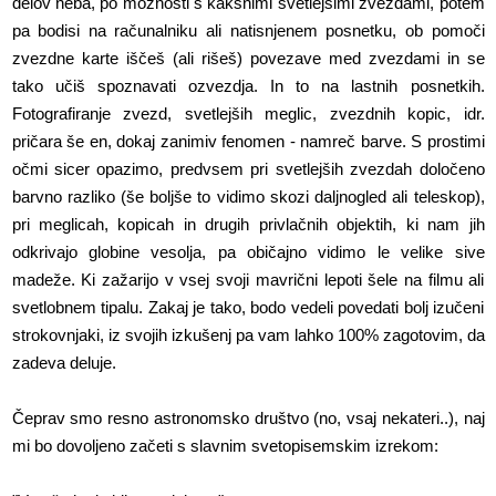
delov neba, po možnosti s kakšnimi svetlejšimi zvezdami, potem
pa bodisi na računalniku ali natisnjenem posnetku, ob pomoči
zvezdne karte iščeš (ali rišeš) povezave med zvezdami in se
tako učiš spoznavati ozvezdja. In to na lastnih posnetkih.
Fotografiranje zvezd, svetlejših meglic, zvezdnih kopic, idr.
pričara še en, dokaj zanimiv fenomen - namreč barve. S prostimi
očmi sicer opazimo, predvsem pri svetlejših zvezdah določeno
barvno razliko (še boljše to vidimo skozi daljnogled ali teleskop),
pri meglicah, kopicah in drugih privlačnih objektih, ki nam jih
odkrivajo globine vesolja, pa običajno vidimo le velike sive
madeže. Ki zažarijo v vsej svoji mavrični lepoti šele na filmu ali
svetlobnem tipalu. Zakaj je tako, bodo vedeli povedati bolj izučeni
strokovnjaki, iz svojih izkušenj pa vam lahko 100% zagotovim, da
zadeva deluje.
Čeprav smo resno astronomsko društvo (no, vsaj nekateri..), naj
mi bo dovoljeno začeti s slavnim svetopisemskim izrekom: