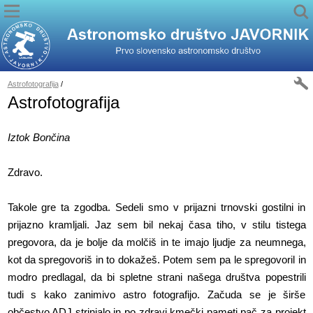
Astrofotografija
/
Astrofotografija
Iztok Bončina
Zdravo.
Takole gre ta zgodba. Sedeli smo v prijazni trnovski gostilni in
prijazno kramljali. Jaz sem bil nekaj časa tiho, v stilu tistega
pregovora, da je bolje da molčiš in te imajo ljudje za neumnega,
kot da spregovoriš in to dokažeš. Potem sem pa le spregovoril in
modro predlagal, da bi spletne strani našega društva popestrili
tudi s kako zanimivo astro fotografijo. Začuda se je širše
občestvo ADJ strinjalo in po zdravi kmečki pameti pač za projekt