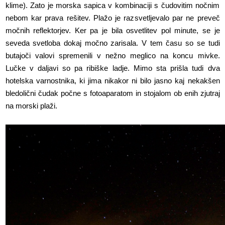
klime). Zato je morska sapica v kombinaciji s čudovitim nočnim
nebom kar prava rešitev. Plažo je razsvetljevalo par ne preveč
močnih reflektorjev. Ker pa je bila osvetlitev pol minute, se je
seveda svetloba dokaj močno zarisala. V tem času so se tudi
butajoči valovi spremenili v nežno meglico na koncu mivke.
Lučke v daljavi so pa ribiške ladje. Mimo sta prišla tudi dva
hotelska varnostnika, ki jima nikakor ni bilo jasno kaj nekakšen
bledolični čudak počne s fotoaparatom in stojalom ob enih zjutraj
na morski plaži.