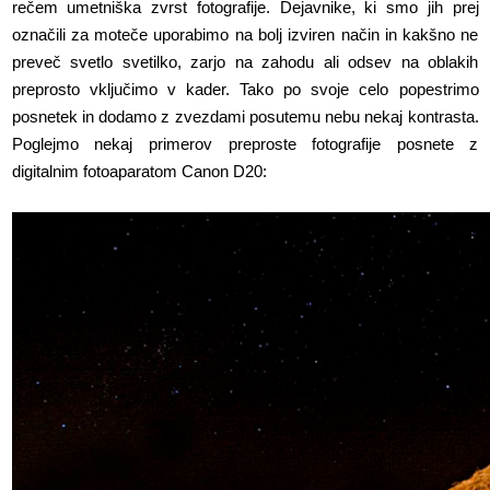
rečem umetniška zvrst fotografije. Dejavnike, ki smo jih prej
označili za moteče uporabimo na bolj izviren način in kakšno ne
preveč svetlo svetilko, zarjo na zahodu ali odsev na oblakih
preprosto vključimo v kader. Tako po svoje celo popestrimo
posnetek in dodamo z zvezdami posutemu nebu nekaj kontrasta.
Poglejmo nekaj primerov preproste fotografije posnete z
digitalnim fotoaparatom Canon D20: