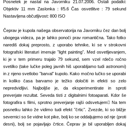
Posnetek je nastal na Javorniku 21.07.2006. Ostali podatki:
Objektiv 11 mm Zaslonka : f/5.6 Čas osvetlitve : 79 sekund
Nastavljena občutljivost: 800 ISO
Čeprav je kupola našega observatorija na Javorniku čez dan bolj
ubogega videza, pa je lahko ponoči prav romantična. Tako fotko
narediš dokaj preprosto, z uporabo tehnike, ki se v strokovni
fotografski literaturi imenuje "light painting". Med osvetljevanjem,
ki je v tem primeru trajalo 79 sekund, sem vzel rdečo ročno
svetilko (take lučke poleg javnih hiš uporabljamo tudi astronomi)
in z njeno svetlobo "barval" kupolo. Kako močno lučko se uporabi
in koliko časa barvamo je težko določiti in efekti so zelo
nepredvidljivi. Najboljše je, da eksperimentirate in sproti
preverjate rezultat. Seveda tisti z digitalnimi fotoaparati. Kdor še
fotografira s filmi, sprotno preverjanje rajši odsvetujem Na tem
posnetku lahko že vidimo tudi efekt "črtic". Zvezde, ki so bližje
severnici so še vidne kot pike, bolj ko se oddaljujemo od nje (proti
desni), bolj se pojavljajo črtice. Čeprav je bil uporabljen dokaj